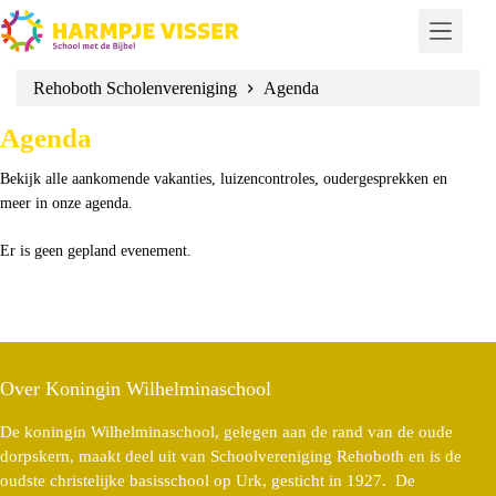
Ga
naar
de
inhoud
Rehoboth Scholenvereniging
Agenda
Agenda
Bekijk alle aankomende vakanties, luizencontroles, oudergesprekken en
meer in onze agenda.
Er is geen gepland evenement.
Over Koningin Wilhelminaschool
De koningin Wilhelminaschool, gelegen aan de rand van de oude
dorpskern, maakt deel uit van Schoolvereniging Rehoboth en is de
oudste christelijke basisschool op Urk, gesticht in 1927. De